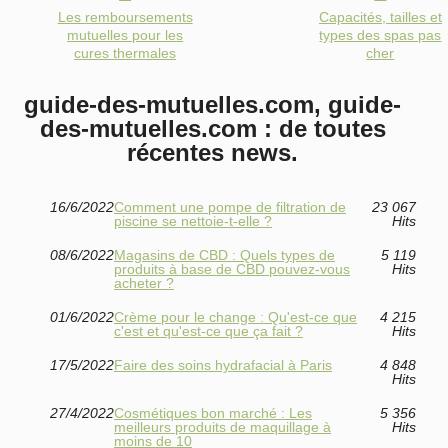
Les remboursements
Capacités, tailles et
mutuelles pour les
types des spas pas
cures thermales
cher
guide-des-mutuelles.com, guide-
des-mutuelles.com : de toutes
récentes news.
16/6/2022
Comment une pompe de filtration de
23 067
piscine se nettoie-t-elle ?
Hits
08/6/2022
Magasins de CBD : Quels types de
5 119
produits à base de CBD pouvez-vous
Hits
acheter ?
01/6/2022
Crème pour le change : Qu'est-ce que
4 215
c'est et qu'est-ce que ça fait ?
Hits
17/5/2022
Faire des soins hydrafacial à Paris
4 848
Hits
27/4/2022
Cosmétiques bon marché : Les
5 356
meilleurs produits de maquillage à
Hits
moins de 10