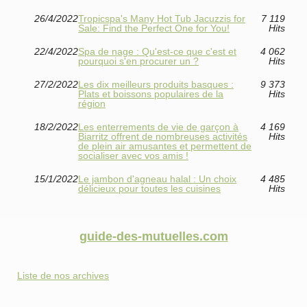
26/4/2022
Tropicspa's Many Hot Tub Jacuzzis for
7 119
Sale: Find the Perfect One for You!
Hits
22/4/2022
Spa de nage : Qu'est-ce que c'est et
4 062
pourquoi s'en procurer un ?
Hits
27/2/2022
Les dix meilleurs produits basques :
9 373
Plats et boissons populaires de la
Hits
région
18/2/2022
Les enterrements de vie de garçon à
4 169
Biarritz offrent de nombreuses activités
Hits
de plein air amusantes et permettent de
socialiser avec vos amis !
15/1/2022
Le jambon d'agneau halal : Un choix
4 485
délicieux pour toutes les cuisines
Hits
guide-des-mutuelles.com
Liste de nos archives