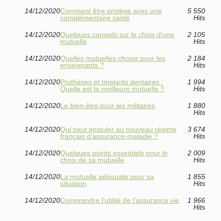
14/12/2020
Comment être protégé avec une
5 550
complémentaire santé
Hits
14/12/2020
Quelques conseils sur le choix d'une
2 105
mutuelle
Hits
14/12/2020
Quelles mutuelles choisir pour les
2 184
enseignants ?
Hits
14/12/2020
Prothèses et Implants dentaires :
1 994
Quelle est la meilleure mutuelle ?
Hits
14/12/2020
Le bien-être pour les militaires
1 880
Hits
14/12/2020
Qui peut postuler au nouveau régime
3 674
français d'assurance-maladie ?
Hits
14/12/2020
Quelques points essentiels pour le
2 009
choix de sa mutuelle
Hits
14/12/2020
La mutuelle adéquate pour sa
1 855
situation
Hits
14/12/2020
Comprendre l’utilité de l’assurance vie
1 966
Hits