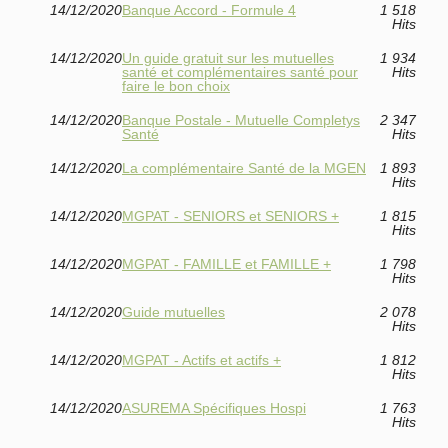
14/12/2020
Banque Accord - Formule 4
1 518
Hits
14/12/2020
Un guide gratuit sur les mutuelles
1 934
santé et complémentaires santé pour
Hits
faire le bon choix
14/12/2020
Banque Postale - Mutuelle Completys
2 347
Santé
Hits
14/12/2020
La complémentaire Santé de la MGEN
1 893
Hits
14/12/2020
MGPAT - SENIORS et SENIORS +
1 815
Hits
14/12/2020
MGPAT - FAMILLE et FAMILLE +
1 798
Hits
14/12/2020
Guide mutuelles
2 078
Hits
14/12/2020
MGPAT - Actifs et actifs +
1 812
Hits
14/12/2020
ASUREMA Spécifiques Hospi
1 763
Hits