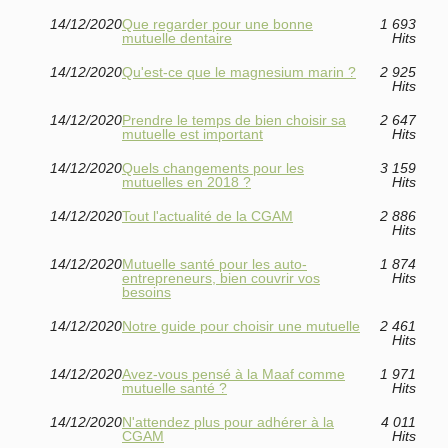
14/12/2020
Que regarder pour une bonne
1 693
mutuelle dentaire
Hits
14/12/2020
Qu'est-ce que le magnesium marin ?
2 925
Hits
14/12/2020
Prendre le temps de bien choisir sa
2 647
mutuelle est important
Hits
14/12/2020
Quels changements pour les
3 159
mutuelles en 2018 ?
Hits
14/12/2020
Tout l'actualité de la CGAM
2 886
Hits
14/12/2020
Mutuelle santé pour les auto-
1 874
entrepreneurs, bien couvrir vos
Hits
besoins
14/12/2020
Notre guide pour choisir une mutuelle
2 461
Hits
14/12/2020
Avez-vous pensé à la Maaf comme
1 971
mutuelle santé ?
Hits
14/12/2020
N'attendez plus pour adhérer à la
4 011
CGAM
Hits