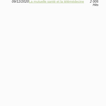
09/12/2020
La mutuelle santé et la télémédecine
2 005
Hits