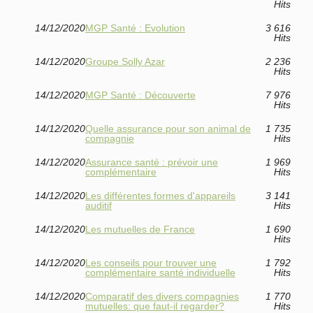
Hits
14/12/2020
MGP Santé : Evolution
3 616
Hits
14/12/2020
Groupe Solly Azar
2 236
Hits
14/12/2020
MGP Santé : Découverte
7 976
Hits
14/12/2020
Quelle assurance pour son animal de
1 735
compagnie
Hits
14/12/2020
Assurance santé : prévoir une
1 969
complémentaire
Hits
14/12/2020
Les différentes formes d'appareils
3 141
auditif
Hits
14/12/2020
Les mutuelles de France
1 690
Hits
14/12/2020
Les conseils pour trouver une
1 792
complémentaire santé individuelle
Hits
14/12/2020
Comparatif des divers compagnies
1 770
mutuelles: que faut-il regarder?
Hits